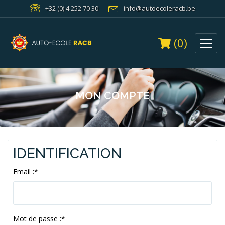
+32 (0) 4 252 70 30
info@autoecoleracb.be
(0)
MON COMPTE
IDENTIFICATION
Email :
*
Mot de passe :
*