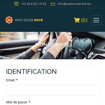
+32 (0) 4 252 70 30
info@autoecoleracb.be
(0)
MON COMPTE
IDENTIFICATION
Email :
*
Mot de passe :
*