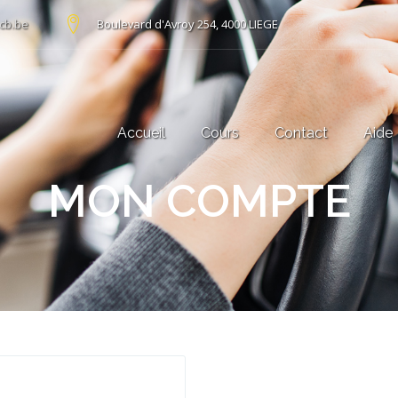
cb.be
Boulevard d'Avroy 254, 4000 LIEGE
Accueil
Cours
Contact
Aide
MON COMPTE