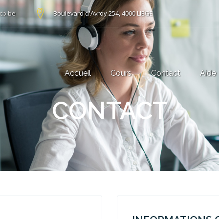
cb.be
Boulevard d'Avroy 254, 4000 LIEGE
Accueil
Cours
Contact
Aide
CONTACT