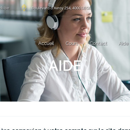
cb.be
Boulevard d'Avroy 254, 4000 LIEGE
Accueil
Cours
Contact
Aide
AIDE