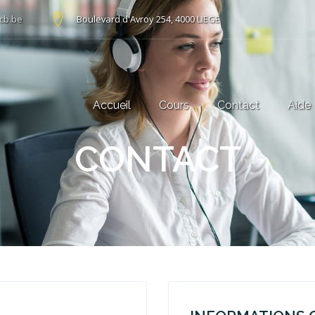
cb.be
Boulevard d'Avroy 254, 4000 LIEGE
Accueil
Cours
Contact
Aide
CONTACT