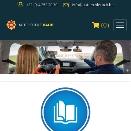
+32 (0) 4 252 70 30
info@autoecoleracb.be
(0)
COURS