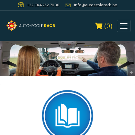
+32 (0) 4 252 70 30
info@autoecoleracb.be
(0)
COURS