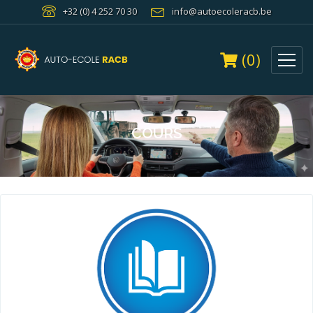
+32 (0) 4 252 70 30
info@autoecoleracb.be
(0)
COURS