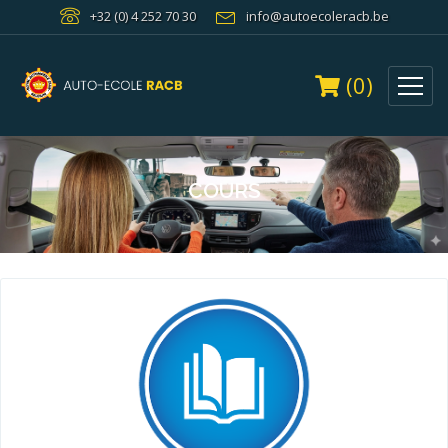
+32 (0) 4 252 70 30
info@autoecoleracb.be
(0)
COURS