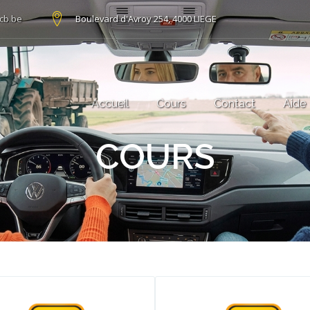
cb.be
Boulevard d'Avroy 254, 4000 LIEGE
Accueil
Cours
Contact
Aide
COURS