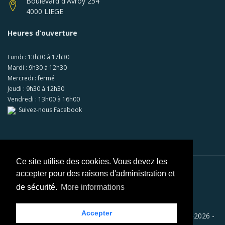
Boulevard d'Avroy 254
4000 LIEGE
Heures d’ouverture
Lundi : 13h30 à 17h30
Mardi : 9h30 à 12h30
Mercredi : fermé
Jeudi : 9h30 à 12h30
Vendredi : 13h00 à 16h00
Suivez-nous Facebook
Ce site utilise des cookies. Vous devez les
accepter pour des raisons d'administration et
Paiements sécurisés via
Mollie
de sécurité.
More informations
Accepter
Copyright © RACB - AUTO ECOLE RACB LIEGE SA 2008-2026 -