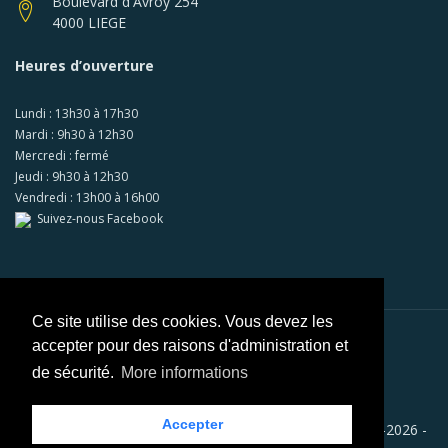
Boulevard d'Avroy 254
4000 LIEGE
Heures d’ouverture
Lundi : 13h30 à 17h30
Mardi : 9h30 à 12h30
Mercredi : fermé
Jeudi : 9h30 à 12h30
Vendredi : 13h00 à 16h00
Suivez-nous Facebook
Ce site utilise des cookies. Vous devez les
accepter pour des raisons d'administration et
Paiements sécurisés via
Mollie
de sécurité.
More informations
Accepter
Copyright © RACB - AUTO ECOLE RACB LIEGE SA 2008-2026 -