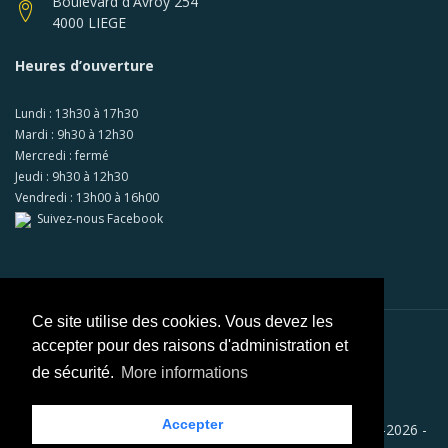
Boulevard d'Avroy 254
4000 LIEGE
Heures d’ouverture
Lundi : 13h30 à 17h30
Mardi : 9h30 à 12h30
Mercredi : fermé
Jeudi : 9h30 à 12h30
Vendredi : 13h00 à 16h00
Suivez-nous Facebook
Ce site utilise des cookies. Vous devez les
accepter pour des raisons d'administration et
Paiements sécurisés via
Mollie
de sécurité.
More informations
Accepter
Copyright © RACB - AUTO ECOLE RACB LIEGE SA 2008-2026 -