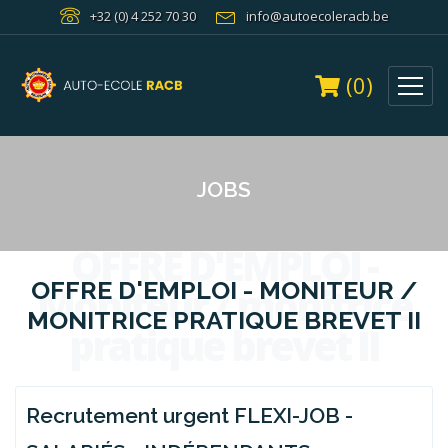
+32 (0) 4 252 70 30
info@autoecoleracb.be
(0)
JOBS
OFFRE D'EMPLOI -
OFFRE D'EMPLOI - MONITEUR /
Moniteur / monitrice
MONITRICE PRATIQUE BREVET II
pratique brevet II
Recrutement urgent FLEXI-JOB -