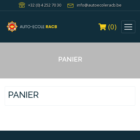
+32 (0) 4 252 70 30
info@autoecoleracb.be
(0)
PANIER
PANIER