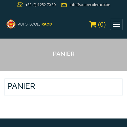
+32 (0) 4 252 70 30
info@autoecoleracb.be
(0)
PANIER
PANIER